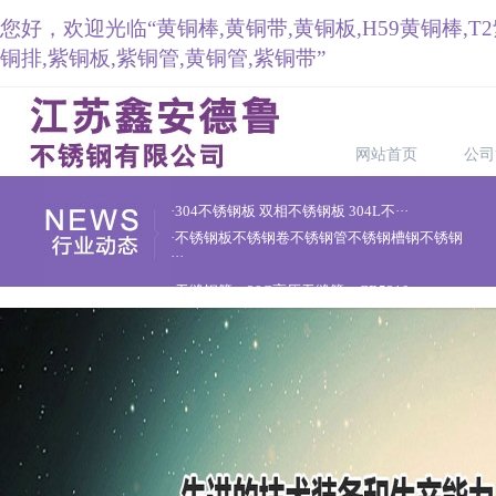
您好，欢迎光临“黄铜棒,黄铜带,黄铜板,H59黄铜棒,T
铜排,紫铜板,紫铜管,黄铜管,紫铜带”
网站首页
公司
·304不锈钢板 双相不锈钢板 304L不···
·不锈钢板不锈钢卷不锈钢管不锈钢槽钢不锈钢
···
·无缝钢管、20G高压无缝管、GB5310···